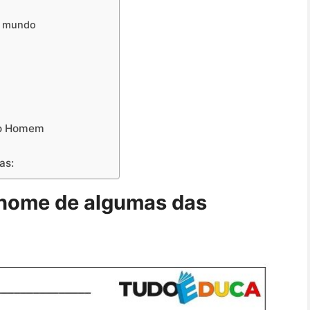
o mundo
 do Homem
as:
o nome de algumas das