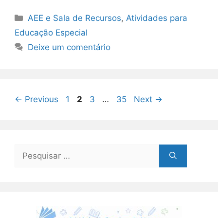
Categorias
AEE e Sala de Recursos
,
Atividades para
Educação Especial
Deixe um comentário
Page
Page
Page
Page
←
Previous
1
2
3
…
35
Next
→
Pesquisar
por: